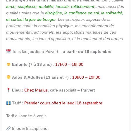
Le kung-fu est un art martial chinois millénaire
. On y cultive
force, souplesse, mobilité, tonicité, relâchement
, mais aussi des
qualités telles que la
discipline, la confiance en soi, la solidarité,
et surtout la joie de bouger
. Les principaux aspects de la
pratique sont : la condition physique, les enchaînement de
mouvements traditionnels, les applications martiales de ces
mouvements, les jeux d’opposition, et le maniement des armes
Tous les
jeudis
à Puivert –
à partir du 18 septembre
Enfants (7 à 13 ans)
:
17h00 – 18h00
Ados & Adultes (13 ans et +)
:
18h00 – 19h30
Lieu
:
Chez Marius
, café associatif –
Puivert
Tarif
:
Premier cours offert le jeudi 18 septembre
Tarif à l’année à venir
Infos & Inscriptions :