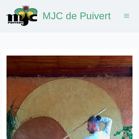
Aller
au
MJC de Puivert
contenu