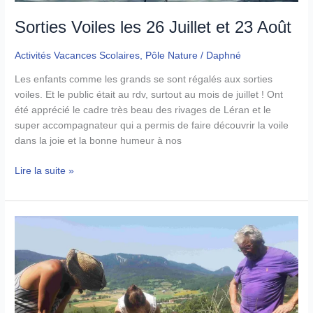
Sorties Voiles les 26 Juillet et 23 Août
Activités Vacances Scolaires
,
Pôle Nature
/
Daphné
Les enfants comme les grands se sont régalés aux sorties
voiles. Et le public était au rdv, surtout au mois de juillet ! Ont
été apprécié le cadre très beau des rivages de Léran et le
super accompagnateur qui a permis de faire découvrir la voile
dans la joie et la bonne humeur à nos
Sorties
Lire la suite »
Voiles
les
26
Juillet
et
23
Août