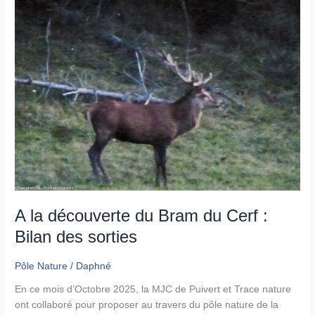
créativité,
de
partage
et
de
solidarité!
A la découverte du Bram du Cerf :
Bilan des sorties
Pôle Nature
/
Daphné
En ce mois d’Octobre 2025, la MJC de Puivert et Trace nature
ont collaboré pour proposer au travers du pôle nature de la