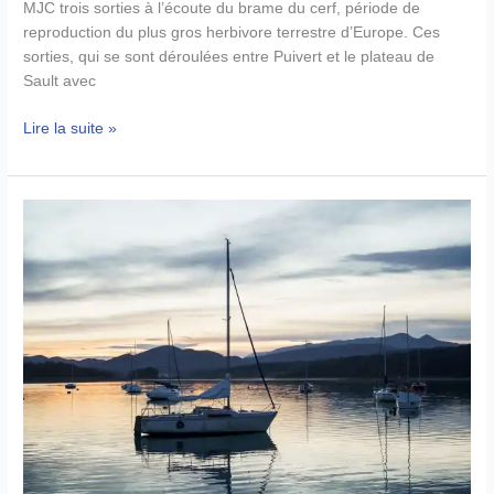
MJC trois sorties à l’écoute du brame du cerf, période de
reproduction du plus gros herbivore terrestre d’Europe. Ces
sorties, qui se sont déroulées entre Puivert et le plateau de
Sault avec
A
Lire la suite »
la
découverte
du
Bram
du
Cerf
:
Bilan
des
sorties