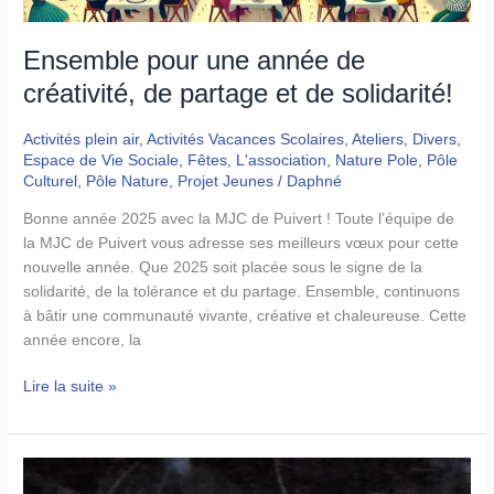
de
nature
Ensemble pour une année de
créativité, de partage et de solidarité!
Activités plein air
,
Activités Vacances Scolaires
,
Ateliers
,
Divers
,
Espace de Vie Sociale
,
Fêtes
,
L'association
,
Nature Pole
,
Pôle
Culturel
,
Pôle Nature
,
Projet Jeunes
/
Daphné
Bonne année 2025 avec la MJC de Puivert ! Toute l’équipe de
la MJC de Puivert vous adresse ses meilleurs vœux pour cette
nouvelle année. Que 2025 soit placée sous le signe de la
solidarité, de la tolérance et du partage. Ensemble, continuons
à bâtir une communauté vivante, créative et chaleureuse. Cette
année encore, la
Ensemble
Lire la suite »
pour
une
année
de