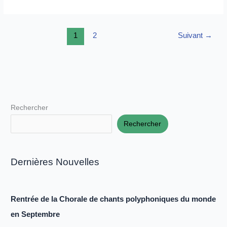
et
Nuit
Brame
1
2
Suivant
→
du
Cerf
Rechercher
Rechercher
Dernières Nouvelles
Rentrée de la Chorale de chants polyphoniques du monde
en Septembre