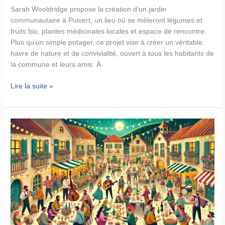
Sarah Wooldridge propose la création d’un jardin
communautaire à Puivert, un lieu où se mêleront légumes et
fruits bio, plantes médicinales locales et espace de rencontre.
Plus qu’un simple potager, ce projet vise à créer un véritable
havre de nature et de convivialité, ouvert à tous les habitants de
la commune et leurs amis. À
Un
Lire la suite »
jardin
communautaire
à
Puivert
:
cultivons
ensemble
un
espace
de
partage
et