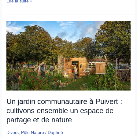
Sortie
Lire la suite »
nature
pour
découvrir
les
insectes
de
Puivert
Un jardin communautaire à Puivert :
cultivons ensemble un espace de
partage et de nature
Divers
,
Pôle Nature
/
Daphné