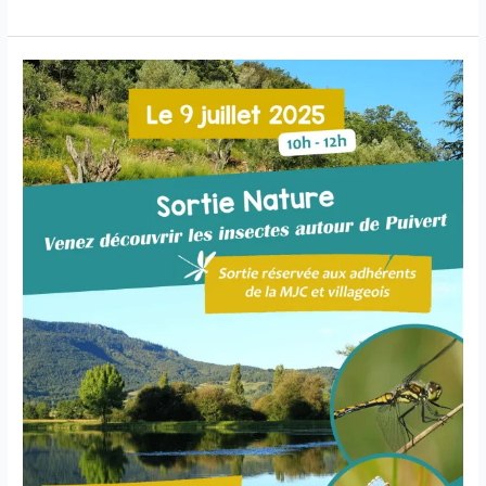
Trappeur
–
Mission
Survie