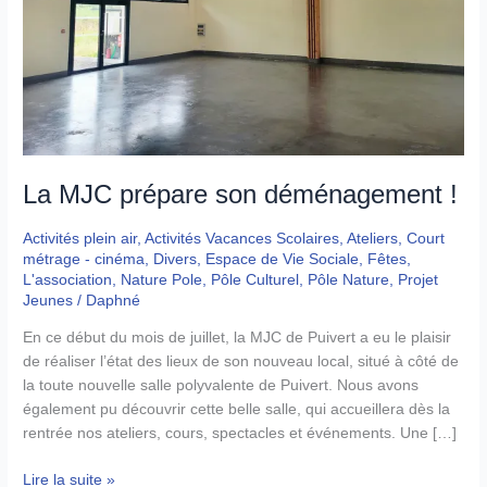
La MJC prépare son déménagement !
Activités plein air
,
Activités Vacances Scolaires
,
Ateliers
,
Court
métrage - cinéma
,
Divers
,
Espace de Vie Sociale
,
Fêtes
,
L'association
,
Nature Pole
,
Pôle Culturel
,
Pôle Nature
,
Projet
Jeunes
/
Daphné
En ce début du mois de juillet, la MJC de Puivert a eu le plaisir
de réaliser l’état des lieux de son nouveau local, situé à côté de
la toute nouvelle salle polyvalente de Puivert. Nous avons
également pu découvrir cette belle salle, qui accueillera dès la
rentrée nos ateliers, cours, spectacles et événements. Une […]
La
Lire la suite »