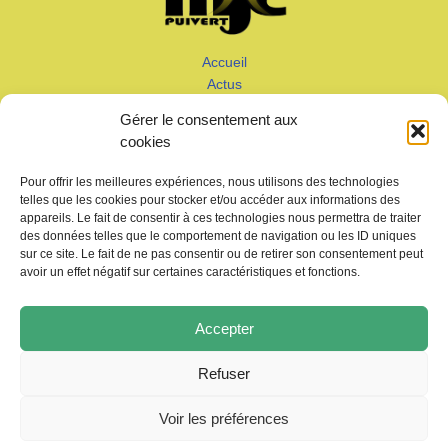
Accueil
Actus
Calendrier
Gérer le consentement aux
Adhérer
cookies
Galeries – Vidéos
Contact
Pour offrir les meilleures expériences, nous utilisons des technologies
telles que les cookies pour stocker et/ou accéder aux informations des
appareils. Le fait de consentir à ces technologies nous permettra de traiter
des données telles que le comportement de navigation ou les ID uniques
sur ce site. Le fait de ne pas consentir ou de retirer son consentement peut
avoir un effet négatif sur certaines caractéristiques et fonctions.
Copyright © 2026 MJC de Puivert
Accepter
Photos drone:
KMM productions
Refuser
Politique de confidentialité
Voir les préférences
Mentions légales
Politique de cookies (UE)