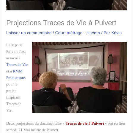
Projections Traces de Vie à Puivert
Laisser un commentaire
/
Court métrage - cinéma
/ Par
Kévin
La Mjc de
Puivert s’est
associé à
Traces de Vie
et à
KMM
Productions
pour le
projet
inspirant
Traces de
Vie.
Deux projections du documentaire «
Traces de vie à Puivert
» ont eu lieu
samedi 21 Mai mairie de Puivert.