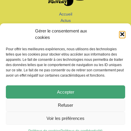
Accueil
Actus
Calendrier
Gérer le consentement aux
Adhérer
cookies
Galeries – Vidéos
Contact
Pour offrir les meilleures expériences, nous utilisons des technologies
telles que les cookies pour stocker et/ou accéder aux informations des
appareils. Le fait de consentir à ces technologies nous permettra de traiter
des données telles que le comportement de navigation ou les ID uniques
sur ce site. Le fait de ne pas consentir ou de retirer son consentement peut
avoir un effet négatif sur certaines caractéristiques et fonctions.
Copyright © 2026 MJC de Puivert
Accepter
Photos drone:
KMM productions
Refuser
Politique de confidentialité
Voir les préférences
Mentions légales
Politique de cookies (UE)