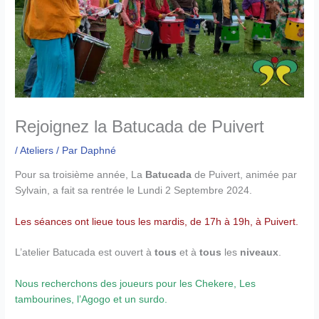
Rejoignez la Batucada de Puivert
/
Ateliers
/ Par
Daphné
Pour sa troisième année, La
Batucada
de Puivert, animée par
Sylvain, a fait sa rentrée le Lundi 2 Septembre 2024.
Les séances ont lieue tous les mardis, de 17h à 19h, à Puivert.
L’atelier Batucada est ouvert à
tous
et à
tous
les
niveaux
.
Nous recherchons des joueurs pour les Chekere, Les
tambourines, l’Agogo et un surdo.