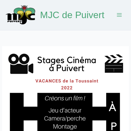
Aller
au
MJC de Puivert
contenu