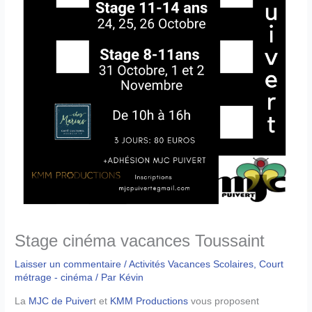
Stage cinéma vacances Toussaint
Laisser un commentaire
/
Activités Vacances Scolaires
,
Court
métrage - cinéma
/ Par
Kévin
La
MJC de Puiver
t et
KMM Productions
vous proposent