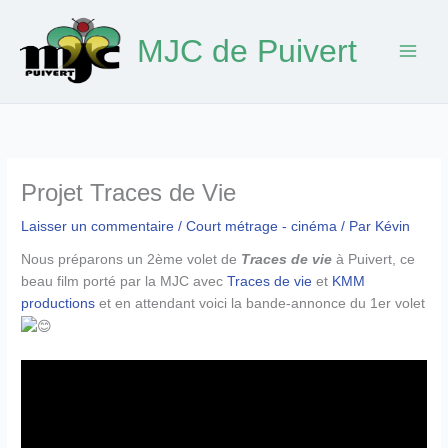
Aller
au
MJC de Puivert
contenu
Projet Traces de Vie
Laisser un commentaire
/
Court métrage - cinéma
/ Par
Kévin
Nous préparons un 2ème volet de
Traces de vie
à Puivert, ce
beau film porté par la MJC avec
Traces de vie
et
KMM
productions
et en attendant voici la bande-annonce du 1er volet