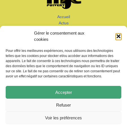
Accueil
Actus
Calendrier
Gérer le consentement aux
Adhérer
cookies
Galeries – Vidéos
Contact
Pour offrir les meilleures expériences, nous utilisons des technologies
telles que les cookies pour stocker et/ou accéder aux informations des
appareils. Le fait de consentir à ces technologies nous permettra de traiter
des données telles que le comportement de navigation ou les ID uniques
sur ce site. Le fait de ne pas consentir ou de retirer son consentement peut
avoir un effet négatif sur certaines caractéristiques et fonctions.
Copyright © 2026 MJC de Puivert
Accepter
Photos drone:
KMM productions
Refuser
Politique de confidentialité
Voir les préférences
Mentions légales
Politique de cookies (UE)