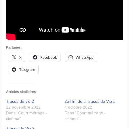
Partager :
X
Facebook
WhatsApp
Telegram
Articles similaires
Traces de vie 2
2e film de « Traces de Vie »
22 novembre 2022
4 octobre 2022
Dans "Court métrage -
Dans "Court métrage -
cinéma"
cinéma"
Traces de Vie 2