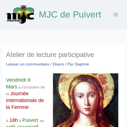
Aller
au
MJC de Puivert
contenu
Atelier de lecture participative
Laisser un commentaire
/
Divers
/ Par
Daphné
Vendredi 8
Mars
à l’occasion de
Journée
la
Internationale de
la Femme
18h
Puivert
à
à
au