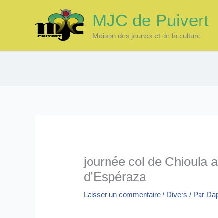
Aller
MJC de Puivert
au
contenu
Maison des jeunes et de la culture
journée col de Chioula a
d’Espéraza
Laisser un commentaire
/
Divers
/ Par
Da