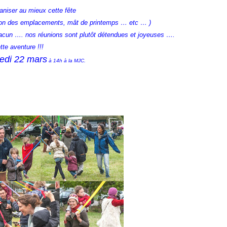
aniser au mieux cette fête
tion des emplacements, mât de printemps … etc … )
hacun …. nos réunions sont plutôt détendues et joyeuses ….
te aventure !!!
edi 22 mars
à 14h à la MJC.