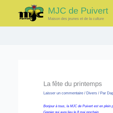
Aller
MJC de Puivert
au
contenu
Maison des jeunes et de la culture
La fête du printemps
Laisser un commentaire
/
Divers
/ Par
Da
Bonjour à tous, la MJC de Puivert est en plein p
Grenier qui aura lieu le 8 mai prochain.