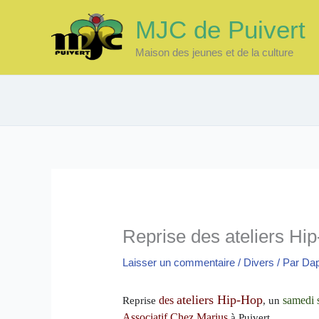
Aller
MJC de Puivert
au
contenu
Maison des jeunes et de la culture
Reprise des ateliers Hi
Laisser un commentaire
/
Divers
/ Par
Da
ateliers Hip-Hop
des 
 samedi 
Reprise 
, un
Associatif Chez Marius
 à Puivert. 