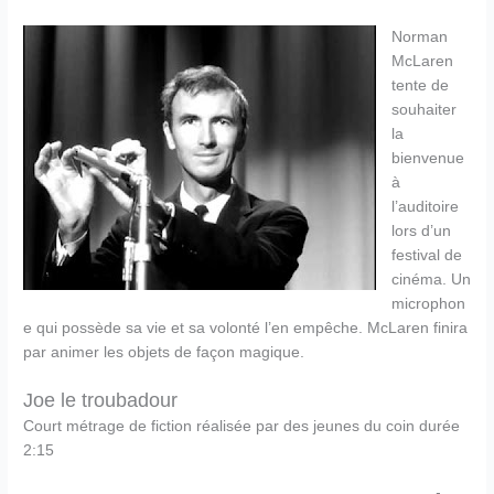
Norman
McLaren
tente de
souhaiter
la
bienvenue
à
l’auditoire
lors d’un
festival de
cinéma. Un
microphon
e qui possède sa vie et sa volonté l’en empêche. McLaren finira
par animer les objets de façon magique.
Joe le troubadour
Court métrage de fiction réalisée par des jeunes du coin durée
2:15