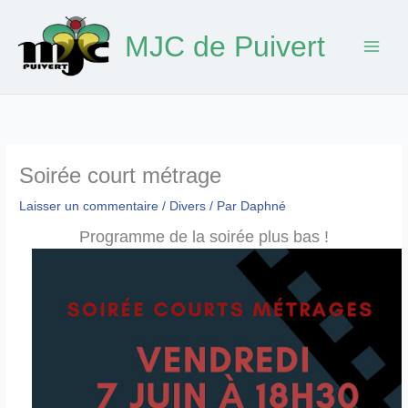
Aller
au
MJC de Puivert
contenu
Soirée court métrage
Laisser un commentaire
/
Divers
/ Par
Daphné
Programme de la soirée plus bas !