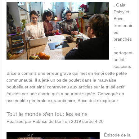
, Gala,
Daisy et
Brice,
trentenair
es
branchés
,
partagent
un loft
spacieux.
Brice a commis une erreur grave qui met en émoi cette petite
communauté. Il a jeté un os de poulet dans la mauvaise
poubelle et est ainsi contrevenu aux articles sur le tri sélectif
édictés par une charte qu’il a pourtant signée. Convoqué en
assemblée générale extraordinaire, Brice doit s’expliquer.
Tout le monde s’en fou: les seins
Réalisée par Fabrice de Boni en 2019 durée 4:20
Épisode de la