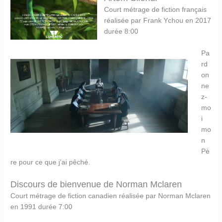
Court métrage de fiction français
réalisée par Frank Ychou en 2017
durée 8:00
Pa
rd
on
ne
z-
mo
i
mo
n
Pè
re pour ce que j’ai pêché.
Discours de bienvenue de Norman Mclaren
Court métrage de fiction canadien réalisée par Norman Mclaren
en 1991 durée 7:00