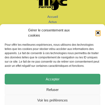
Accueil
Actus
Calendrier
Gérer le consentement aux
Adhérer
cookies
Galeries – Vidéos
Contact
Pour offrir les meilleures expériences, nous utilisons des technologies
telles que les cookies pour stocker et/ou accéder aux informations des
appareils. Le fait de consentir à ces technologies nous permettra de traiter
des données telles que le comportement de navigation ou les ID uniques
sur ce site. Le fait de ne pas consentir ou de retirer son consentement peut
avoir un effet négatif sur certaines caractéristiques et fonctions.
Copyright © 2026 MJC de Puivert
Accepter
Photos drone:
KMM productions
Refuser
Politique de confidentialité
Voir les préférences
Mentions légales