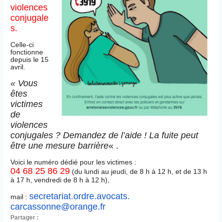
violences
conjugale
s.
Celle-ci
fonctionne
depuis le 15
avril.
« Vous
êtes
victimes
de
violences
conjugales ? Demandez de l’aide ! La fuite peut
être une mesure barrière
« .
Voici le numéro dédié pour les victimes :
04 68 25 86 29
(du lundi au jeudi, de 8 h à 12 h, et de 13 h
à 17 h, vendredi de 8 h à 12 h),
secretariat.ordre.avocats.
mail :
carcassonne@orange.fr
Partager :