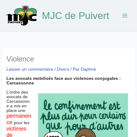
Aller
au
MJC de Puivert
contenu
Violence
Laisser un commentaire
/
Divers
/ Par
Daphné
Les avocats mobilisés face aux violences conjugales :
Carcassonne
L’ordre des
avocats de
Carcassonn
e a mis en
place une
permanen
ce
pour les
victimes
de