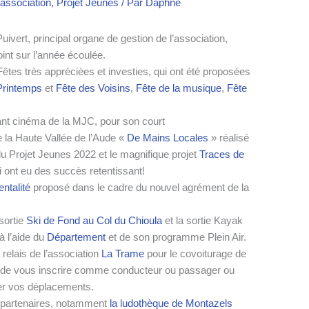
'association
,
Projet Jeunes
/ Par
Daphné
ivert, principal organe de gestion de l’association,
point sur l’année écoulée.
êtes très appréciées et investies, qui ont été proposées
Printemps
et
Fête des Voisins
,
Fête
de la musique
,
Fête
nant cinéma de la MJC, pour son court
e la Haute Vallée de l’Aude «
De Mains Locales
» réalisé
u Projet Jeunes 2022 et le magnifique projet
Traces de
ui ont eu des succès retentissant!
ntalité
proposé dans le cadre du nouvel agrément de la
sortie
Ski de Fond au Col du Chioula
et la sortie Kayak
à l’aide du
Département
et de son programme Plein Air.
relais de l’association
La Trame
pour le covoiturage de
in de vous inscrire comme conducteur ou passager ou
er vos déplacements.
s partenaires, notamment
la ludothèque de Montazels