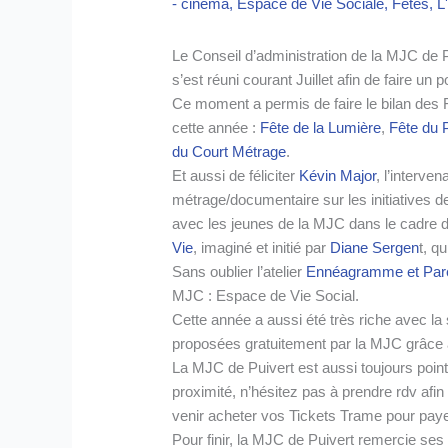
- cinéma
,
Espace de Vie Sociale
,
Fêtes
,
L
Le Conseil d’administration de la MJC de Pu
s’est réuni courant Juillet afin de faire un 
Ce moment a permis de faire le bilan des F
cette année :
Fête de la Lumière
,
Fête du 
du Court Métrage
.
Et aussi de féliciter
Kévin Major
, l’interve
métrage/documentaire sur les initiatives d
avec les jeunes de la MJC dans le cadre d
Vie
, imaginé et initié par
Diane Sergen
t, q
Sans oublier l’atelier
Ennéagramme et Pare
MJC : Espace de Vie Social.
Cette année a aussi été très riche avec la 
proposées gratuitement par la MJC grâce 
La MJC de Puivert est aussi toujours point 
proximité, n’hésitez pas à prendre rdv af
venir acheter vos Tickets Trame pour pay
Pour finir, la MJC de Puivert remercie se